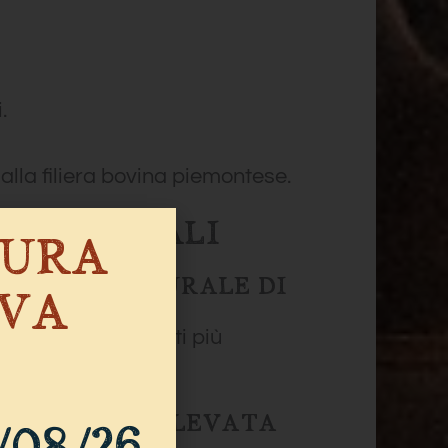
.
lla filiera bovina piemontese.
I PRINCIPALI
SURA
BISOGNO NATURALE DI
IVA
 dei comportamenti più
EMAMENTE ELEVATA
/08/26