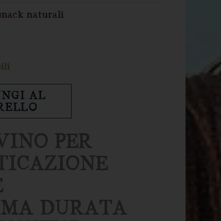
ZZO
snack naturali
E
UALE
.
ili
NGI AL
RELLO
VINO PER
TICAZIONE
E
IMA DURATA