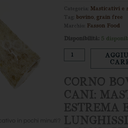
PREZZO
PRE
Masticativi e 
Categoria:
ORIGINAL
ATT
ERA:
È:
bovino
grain free
Tag:
,
10,20 €.
8,16 €
Fasson Food
Marchio:
Corno
Disponibilità:
5 disponib
bovino
AGGIU
|
CAR
Fasson
Food
CORNO BO
quantità
CANI: MAS
ESTREMA 
LUNGHISS
cativo in pochi minuti?