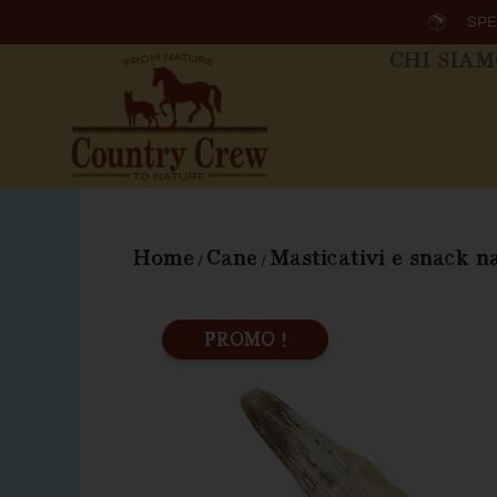
Vai
SPE
al
CHI SIA
contenuto
Home
Cane
Masticativi e snack n
/
/
PROMO !