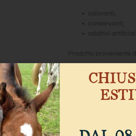
coloranti;
conservanti;
additivi artificiali
Prodotto proveniente da
I BENEFIC
CHIU
SODDISFA IL 
EST
MASTICAZIONE
La masticazione è uno
importanti per il cane.
DURATA ESTR
DAL 08