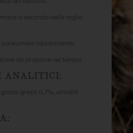
esco ed asciutto.
timana a seconda della taglia
 consumare rapidamente.
azione da proporre nel tempo.
 ANALITICI:
 grassi grezzi 0,7%, umidità
A: