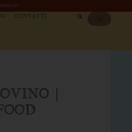
PERTA 7/7
OG
CONTATTI
CARRELLO
OVINO |
FOOD