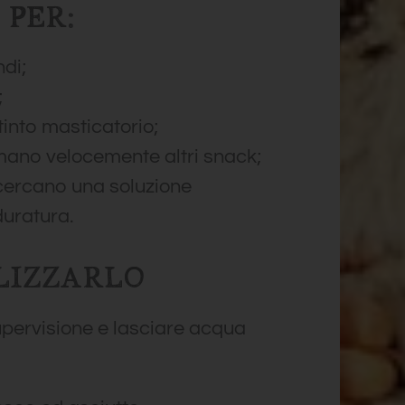
PER:
di;
;
tinto masticatorio;
ano velocemente altri snack;
 cercano una soluzione
uratura.
LIZZARLO
upervisione e lasciare acqua