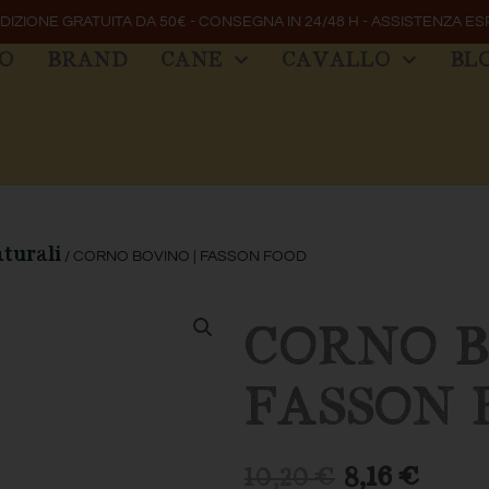
DIZIONE GRATUITA DA 50€ - CONSEGNA IN 24/48 H - ASSISTENZA ES
MO
BRAND
CANE
CAVALLO
BL
aturali
/ CORNO BOVINO | FASSON FOOD
CORNO B
FASSON 
IL
IL
10,20
€
8,16
€