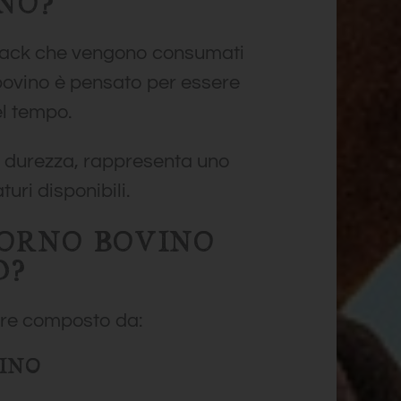
NO?
snack che vengono consumati
bovino è pensato per essere
l tempo.
a durezza, rappresenta uno
turi disponibili.
CORNO BOVINO
D?
are composto da:
INO