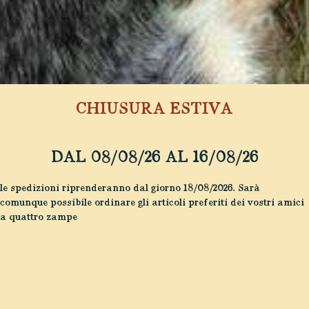
CHIUSURA ESTIVA
TERMINI E CONDIZIONI
DAL 08/08/26 AL 16/08/26
Termini e Condizioni Generali
le spedizioni riprenderanno dal giorno 18/08/2026. Sarà
Benvenuti nel nostro e-commerce dedicato ai
comunque possibile ordinare gli articoli preferiti dei vostri amici
prodotti alimentari e beauty care per cani e cavalli.
a quattro zampe
Utilizzando il nostro sito web e i nostri servizi,
accetti i seguenti termini e condizioni. Ti invitiamo
a leggere attentamente queste condizioni prima di
effettuare un acquisto.
1. Definizioni