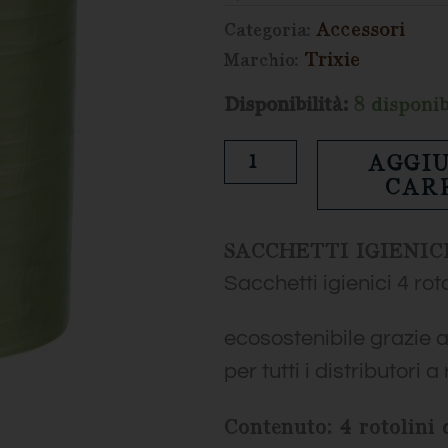
Accessori
Categoria:
Trixie
Marchio:
Sacchetti
Disponibilità:
8 disponib
igienici
AGGIU
4
CAR
rotolini
quantità
SACCHETTI IGIENIC
Sacchetti igienici 4 roto
ecosostenibile grazie a
per tutti i distributori a
Contenuto: 4 rotolini 