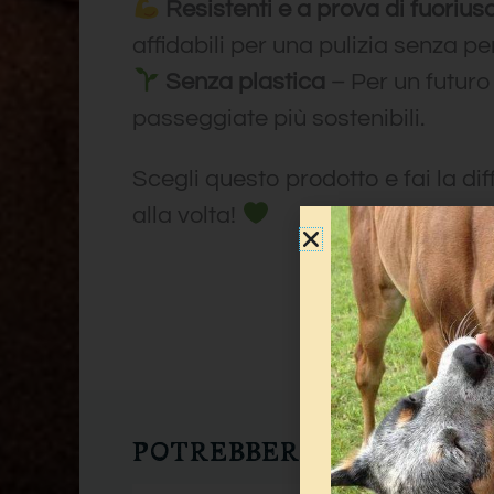
Resistenti e a prova di fuoriusc
affidabili per una pulizia senza pen
Senza plastica
– Per un futuro
passeggiate più sostenibili.
Scegli questo prodotto e fai la di
alla volta!
POTREBBERO INTERESSAR