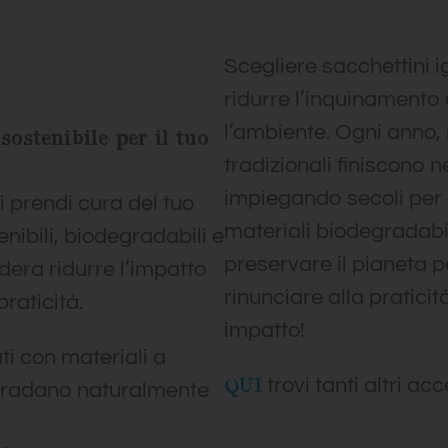
Scegliere sacchettini ig
ridurre l’inquinamento
l’ambiente. Ogni anno, 
sostenibile per il tuo
tradizionali finiscono n
impiegando secoli per
i prendi cura del tuo
materiali biodegradabil
nibili, biodegradabili e
preservare il pianeta p
idera ridurre l’impatto
rinunciare alla pratici
raticità.
impatto!
ti con materiali a
QUI
trovi tanti altri ac
gradano naturalmente