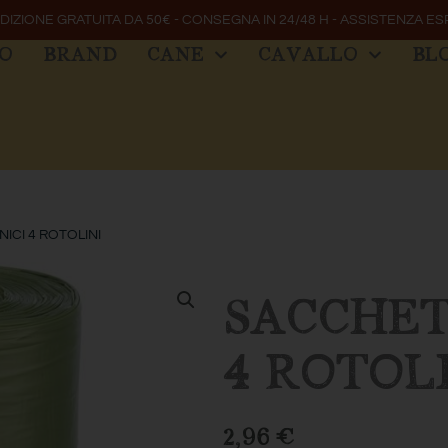
DIZIONE GRATUITA DA 50€ - CONSEGNA IN 24/48 H - ASSISTENZA ES
MO
BRAND
CANE
CAVALLO
BL
NICI 4 ROTOLINI
SACCHET
4 ROTOL
2,96
€