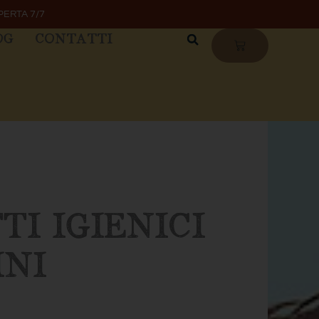
PERTA 7/7
OG
CONTATTI
CARRELLO
TI IGIENICI
INI