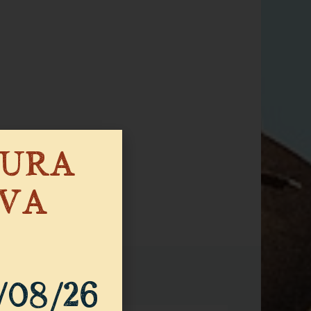
SURA
IVA
/08/26