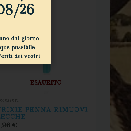
08/26
anno dal giorno
que possibile
eriti dei vostri
ESAURITO
ccessori
TRIXIE PENNA RIMUOVI
ZECCHE
4,96
€