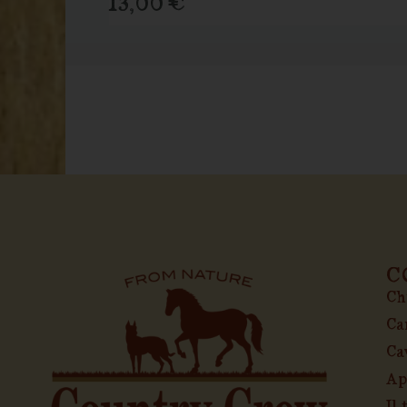
13,00
€
C
Ch
Ca
Ca
Ap
Il