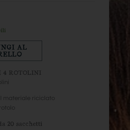
ili
NGI AL
RELLO
I 4 ROTOLINI
lini
l materiale riciclato
 rotolo
da 20 sacchetti