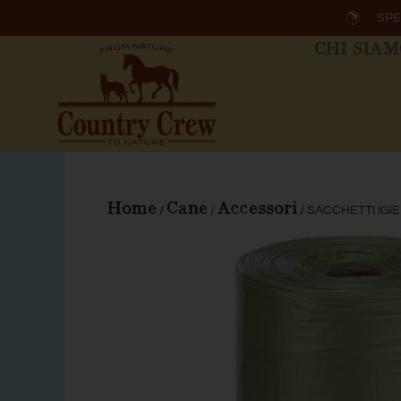
Vai
SPE
al
CHI SIA
contenuto
Home
Cane
Accessori
/
/
/ SACCHETTI IGIE