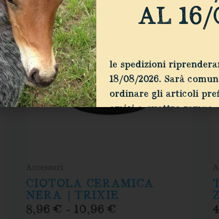
FASCIA
AL 16/
DI
PREZZO:
DA
8,96 €
A
le spedizioni riprender
10,96 €
18/08/2026. Sarà comun
ordinare gli articoli pref
amici a quattro zampe
Accessori
A
CIOTOLA CERAMICA
NERA | TRIXIE
8,96
€
-
10,96
€