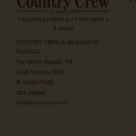
I migliori prodotti per i tuoi amici a
4 zampe
COUNTRY CREW di MORGAN DI
PASCALE
Via Nicolò Biondo, 301
41126 Modena (MO)
PI 04121570362
REA 445249
info@countrycrew.it
F
T
I
a
i
n
c
k
s
e
t
t