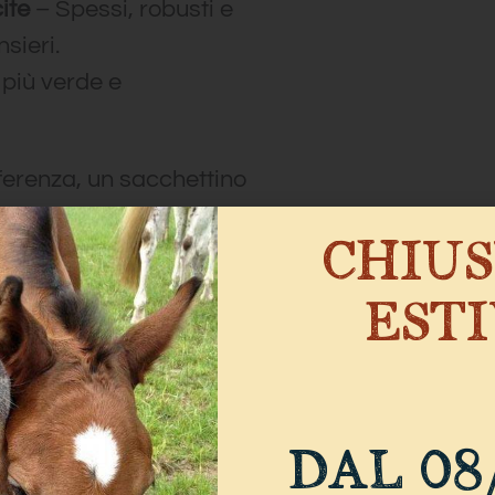
ite
– Spessi, robusti e
sieri.
 più verde e
fferenza, un sacchettino
CHIU
EST
TI ANCHE ..
DAL 08