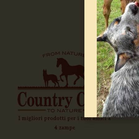
C
Ch
Ca
Ca
Ap
Il
I migliori prodotti per i tuoi amici a
4 zampe