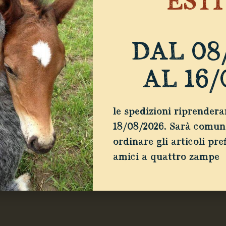
EST
DAL 08
AL 16/
OUNTRY CREW
SUPPORTO
i siamo
Contatti
le spedizioni riprender
ne
Domande Frequenti
Legal & Privacy
18/08/2026. Sarà comun
vallo
Termini e condizioni
ordinare gli articoli pref
profondimenti
Cookie Policy
amici a quattro zampe
 tuo account
Privacy Policy