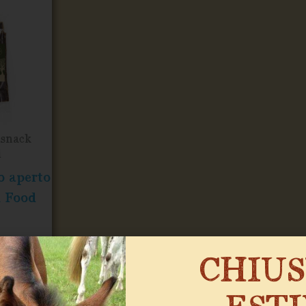
 snack
i
o aperto
n Food
CHIU