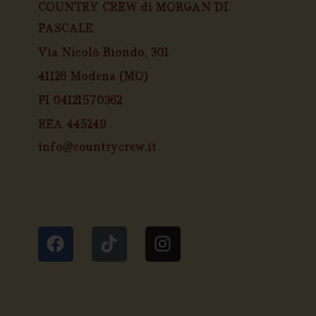
COUNTRY CREW di MORGAN DI
PASCALE
Via Nicolò Biondo, 301
41126 Modena (MO)
PI 04121570362
REA 445249
info@countrycrew.it
F
T
I
a
i
n
c
k
s
e
t
t
b
o
a
o
k
g
o
r
k
a
m