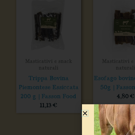
Masticativi e snack
Masticativi e
naturali
natural
Trippa Bovina
Esofago bovin
Piemontese Essiccata
50g | Fasso
200 g | Fasson Food
4,80
€
11,13
€