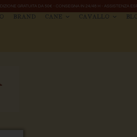
DIZIONE GRATUITA DA 50€ - CONSEGNA IN 24/48 H - ASSISTENZA ES
MO
BRAND
CANE
CAVALLO
BL
À