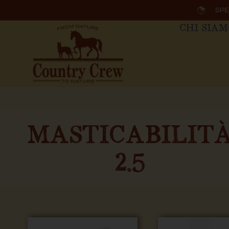
Vai
SPE
al
CHI SIA
contenuto
MASTICABILIT
2.5