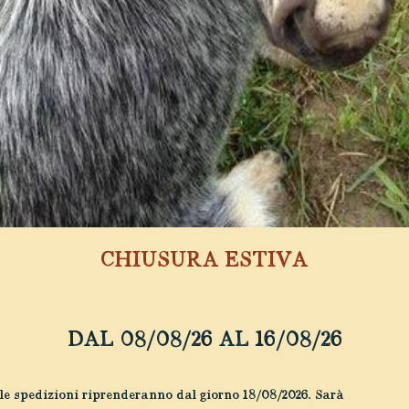
Leggi tutto »
CHIUSURA ESTIVA
I migliori prodotti per i tuoi amici a 4 zampe
COUNTRY CREW di MORGAN DI PASCALE
Via Nicolò Biondo, 301
DAL 08/08/26 AL 16/08/26
41126 Modena (MO)
PI 04121570362
le spedizioni riprenderanno dal giorno 18/08/2026. Sarà
REA 445249