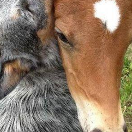
Arnica per cavalli
cavallo
/
Staff Country Crew
Arnica per Cavalli: benefici e utilizzi per il benessere del
tuo amico a quattro zampe L’arnica per cavalli è un
rimedio naturale sempre più popolare. Questo potente
estratto botanico, noto per le sue proprietà
antinfiammatorie e analgesiche, può essere un alleato
prezioso nel mantenere la salute e il benessere dei nostri
amici equini. In questo […]