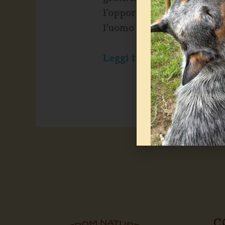
l’opportunità di esplorare
l’uomo e il cane; tuttavia
Leggi tutto »
C