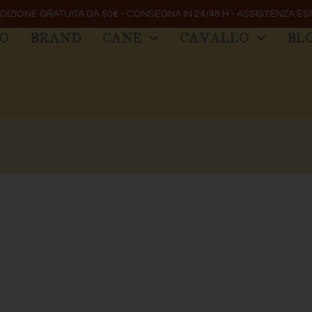
DIZIONE GRATUITA DA 50€ - CONSEGNA IN 24/48 H - ASSISTENZA ES
MO
BRAND
CANE
CAVALLO
BL