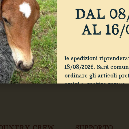
 la natura e godere dell’aria aperta, ma rafforz
DAL 08
, per […]
AL 16/
le spedizioni riprender
18/08/2026. Sarà comun
ordinare gli articoli pref
amici a quattro zampe
OUNTRY CREW
SUPPORTO