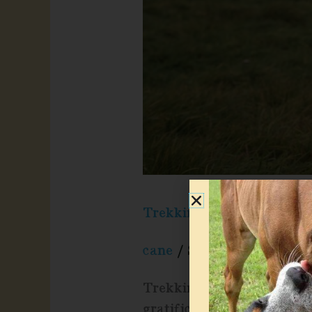
Trekking con il cane
cane
/
Staff Country Cre
Trekking con il cane – cos
gratificanti sia per i pro