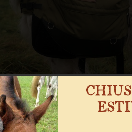
CHIU
EST
w
a devi sapere? Il trekking con il cane rappresen
prietari che per i loro amici a quattro zampe. No