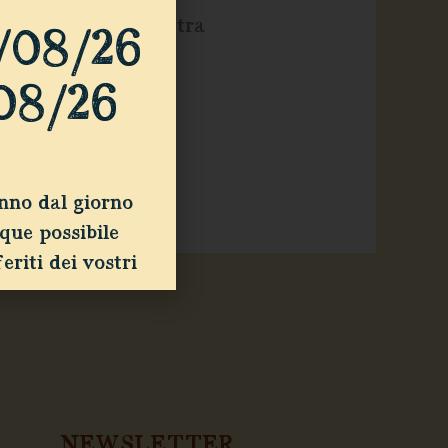
ano anche il legame tra
/08/26
08/26
anno dal giorno
que possibile
eriti dei vostri
NEWSLETTER