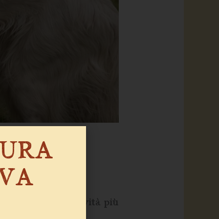
SURA
IVA
tano una delle attività più
n solo offrono