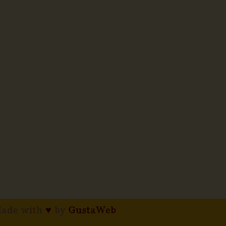
ade with
♥
by
GustaWeb