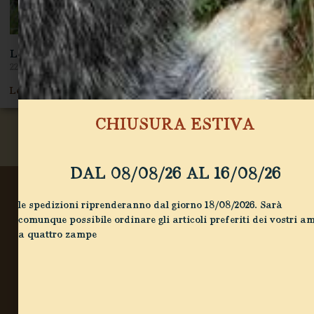
L’IMPORTANZA DEI MASTICATIVI PER CANI
22 Luglio 2024
Leggi Tutto »
CHIUSURA ESTIVA
DAL 08/08/26 AL 16/08/26
le spedizioni riprenderanno dal giorno 18/08/2026. Sarà
comunque possibile ordinare gli articoli preferiti dei vostri am
a quattro zampe