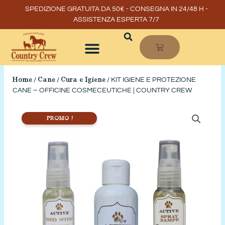
Vai
SPEDIZIONE GRATUITA DA 50€ - CONSEGNA IN 24/48 H -
al
ASSISTENZA ESPERTA 7/7
contenuto
CARRELLO
Home
Cane
Cura e Igiene
/
/
/ KIT IGIENE E PROTEZIONE
CANE – OFFICINE COSMECEUTICHE | COUNTRY CREW
PROMO !