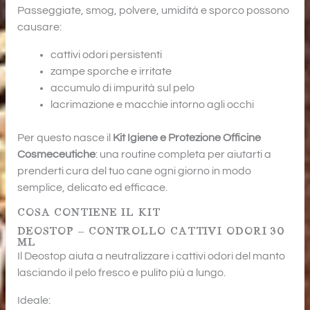
Cosmeceutiche
Passeggiate, smog, polvere, umidità e sporco possono
|
causare:
Country
Crew
cattivi odori persistenti
quantità
zampe sporche e irritate
accumulo di impurità sul pelo
lacrimazione e macchie intorno agli occhi
Per questo nasce il
Kit Igiene e Protezione Officine
Cosmeceutiche
: una routine completa per aiutarti a
prenderti cura del tuo cane ogni giorno in modo
semplice, delicato ed efficace.
COSA CONTIENE IL KIT
DEOSTOP – CONTROLLO CATTIVI ODORI 30
ML
Il Deostop aiuta a neutralizzare i cattivi odori del manto
lasciando il pelo fresco e pulito più a lungo.
Ideale: