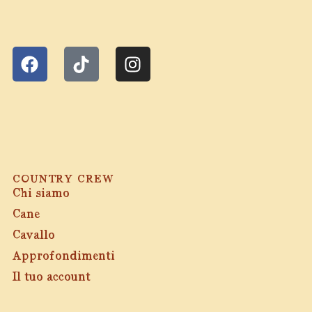
F
T
I
a
i
n
c
k
s
e
t
t
b
o
a
o
k
g
o
r
k
a
m
COUNTRY CREW
Chi siamo
Cane
Cavallo
Approfondimenti
Il tuo account