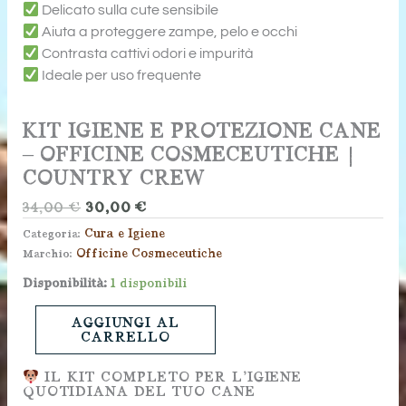
Delicato sulla cute sensibile
Aiuta a proteggere zampe, pelo e occhi
Contrasta cattivi odori e impurità
Ideale per uso frequente
KIT IGIENE E PROTEZIONE CANE
– OFFICINE COSMECEUTICHE |
COUNTRY CREW
IL
IL
34,00
€
30,00
€
PREZZO
PREZZO
Cura e Igiene
ORIGINALE
ATTUALE
Categoria:
ERA:
È:
Officine Cosmeceutiche
Marchio:
34,00 €.
30,00 €.
Kit
Disponibilità:
1 disponibili
Igiene
e
AGGIUNGI AL
CARRELLO
Protezione
Cane
IL KIT COMPLETO PER L’IGIENE
–
QUOTIDIANA DEL TUO CANE
Officine