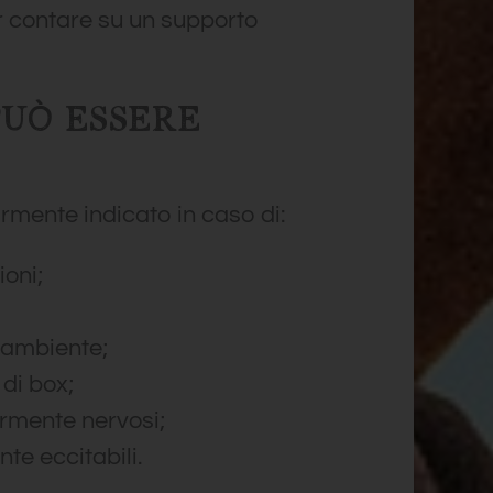
er contare su un supporto
UÒ ESSERE
armente indicato in caso di:
oni;
 ambiente;
di box;
armente nervosi;
te eccitabili.