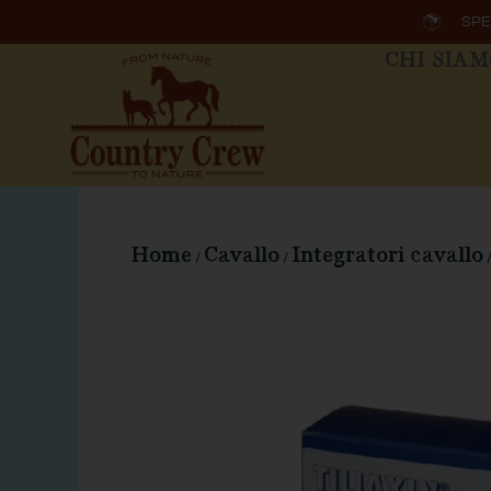
Vai
SPE
al
CHI SIA
contenuto
Home
Cavallo
Integratori cavallo
/
/