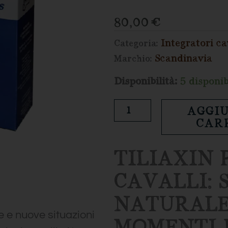
80,00
€
Integratori ca
Categoria:
Scandinavia
Marchio:
Tiliaxin
Disponibilità:
5 disponib
Plus
AGGIU
calmante
CAR
|
Scandinavia
TILIAXIN 
quantità
CAVALLI: 
NATURALE
e e nuove situazioni
MOMENTI D