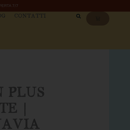
PERTA 7/7
OG
CONTATTI
CARRELLO
N PLUS
E |
NAVIA